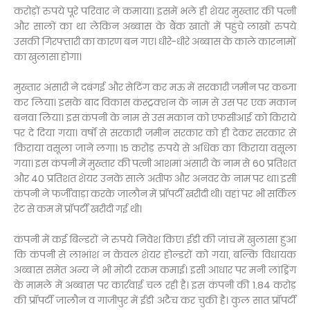
करोड़ों रुपये पूरे परिवार ने कमाया। इसमें भले ही शेयर मुख्तार की पत्नी
और सालों का था लेकिन अब्बास के बैंक खातों में पहुंचे लाखों रुपये
उसकी गिरफ्तारी का कारण बन गए। धीरे-धीरे अब्बास के काले कारनामों
का खुलासा होगा।
मुख्तार अंसारी ने दबंगई और सेटिंग कर मऊ में सरकारी जमीन पर कब्जा
कर लिया। इसके बाद विकास कंस्ट्रक्शन के नाम से उस पर एक मकान
बनवा लिया। इस कंपनी के नाम से उस मकान को एफसीआई को किराये
पर दे दिया गया। वर्षों से सरकारी जमीन सरकार को ही देकर सरकार से
किराया वसूला जाने लगा। 15 करोड़ रुपये से अधिक का किराया वसूला
गया। इस कंपनी में मुख्तार की पत्नी आशमां अंसारी के नाम से 60 प्रतिशत
और 40 प्रतिशत शेयर उनके साले अतीफ और अनवर के नाम पर था। इसी
कंपनी ने फर्जीवाड़ा करके जालौन में प्रॉपर्टी खरीदी थी। वहां पर भी सर्किल
रेट से कम में प्रॉपर्टी खरीदी गई थी।
कंपनी में कई बिल्डरों ने रुपये निवेश किए। ईडी की जांच में खुलासा हुआ
कि कंपनी से लाभांश न केवल शेयर होल्डरों को गया, बल्कि विधायक
अब्बास समेत अन्य ने भी मोटी रकम कमाई। इसी आधार पर मनी लांड्रिंग
के मामले में अब्बास पर कार्रवाई चल रही है। इस कंपनी की 1.84 करोड़
की प्रॉपर्टी जालौन व गाजीपुर में ईडी अटैच कर चुकी है। कुल सात प्रॉपर्टी