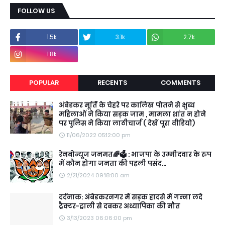
FOLLOW US
1.5k
3.1k
2.7k
1.8k
POPULAR
RECENTS
COMMENTS
अंबेडकर मूर्ति के चेहरे पर कालिख पोतने से क्षुब्ध
महिलाओं ने किया सड़क जाम , मामला शांत न होने
पर पुलिस ने किया लाठीचार्ज ( देखें पूरा वीडियो)
11/06/2022 05:12:00 pm
रेनबोन्यूज जनमत🌈🗳️ : भाजपा के उम्मीदवार के रुप
में कौन होगा जनता की पहली पसंद...
2/21/2024 09:18:00 am
दर्दनाक: अंबेडकरनगर में सड़क हादसे में गन्ना लदे
ट्रैक्टर-ट्राली से दबकर अध्यापिका की मौत
3/13/2023 06:06:00 pm