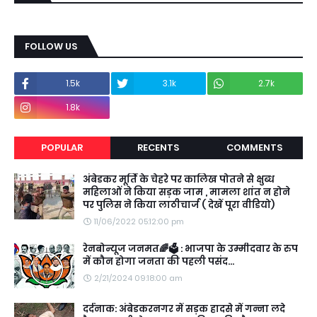
FOLLOW US
1.5k
3.1k
2.7k
1.8k
POPULAR
RECENTS
COMMENTS
अंबेडकर मूर्ति के चेहरे पर कालिख पोतने से क्षुब्ध
महिलाओं ने किया सड़क जाम , मामला शांत न होने
पर पुलिस ने किया लाठीचार्ज ( देखें पूरा वीडियो)
11/06/2022 05:12:00 pm
रेनबोन्यूज जनमत🌈🗳️ : भाजपा के उम्मीदवार के रुप
में कौन होगा जनता की पहली पसंद...
2/21/2024 09:18:00 am
दर्दनाक: अंबेडकरनगर में सड़क हादसे में गन्ना लदे