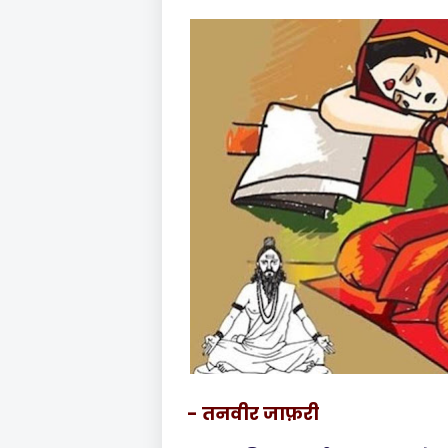
- तनवीर जाफ़री