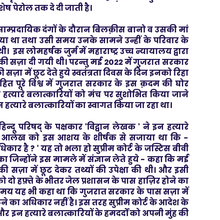
ेष पेरोल तक दे दी जाती है।
 साम्प्रदायिक दंगों के दौरान बिलक़ीस बानो व उसकी मां
ा था तथा उसी समय उनके सामने उन्हीं के परिवार के
। इस लोमहर्षक जुर्म में महाराष्ट्र उच्च न्यायालय द्वारा
ी सज़ा दी गयी थी। परन्तु मई 2022 में गुजरात सरकार
ी सज़ा में छूट देते हुये स्वतंत्रता दिवस के दिन इनको रिहा
त पूरे विश्व में गुजरात सरकार के इस क़दम की घोर
हत्यारे बलात्कारियों को मंच पर सुशोभित किया जाने
हत्यारे बलात्कारियों का स्वागत किया जा रहा था।
दू परिषद् के पक्षकार 'विद्वान लेखक ' ने इन हत्यारे
अपने आलेख को इस आशय के शीर्षक से सजाया था कि -
कार है ? ' यह तो भला हो सुप्रीम कोर्ट के जस्टिस बीवी
िन्होंने इस मामले में संज्ञान लेते हुये - कहा कि मई
ी सज़ा में छूट देकर तथ्यों की उपेक्षा की थी। और इसी
को दो हफ़्ते के भीतर जेल प्रशासन के पास हाज़िर होने का
ी समय यह भी कहा था कि गुजरात सरकार के पास सज़ा में
ेने का अधिकार नहीं है। इस तरह सुप्रीम कोर्ट के आदेश के
 इन हत्यारे बलात्कारियों के हमदर्दों को अपनी मुंह की