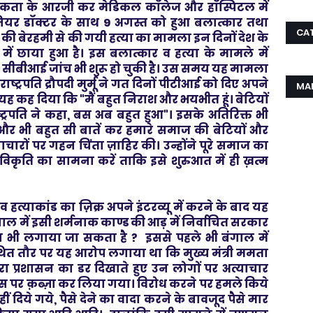
ता के आरजी कर मेडिकल कॉलेज और हॉस्पिटल में
ूनियर डॉक्टर के साथ 9 अगस्त को हुआ बलात्कार तथा
CA
 की बेरहमी से की गयी हत्या का मामला इन दिनों देश के
या में छाया हुआ है। इस बलात्कार व हत्या के मामले में
 सीबीआई जांच भी शुरू हो चुकी है। उस समय यह मामला
ट्रपति द्रौपदी मुर्मू ने गत दिनों पीटीआई को दिए अपने
MA
में यह कह दिया कि "मैं बहुत निराश और भयभीत हूं। बेटियों
्ट्रपति ने कहा, बस अब बहुत हुआ"। इसके अतिरिक्त भी
 और भी बहुत सी बातें कर हमारे समाज की बेटियों और
ाचारों पर गहन चिंता ज़ाहिर की। उन्होंने पूरे समाज का
ृति का सामना करें ताकि इसे शुरुआत में ही ख़त्म
व हत्याकांड का ज़िक्र अपने इंटरव्यू में करने के बाद यह
बंगाल में इसी शर्मनाक काण्ड की आड़ में निर्वाचित सरकार
सन भी लगाया जा सकता है ? इससे पहले भी बंगाल में
त तौर पर यह आरोप लगाया था कि मुख्य मंत्री ममता
ारा प्रशासन का डर दिखाते हुए उन लोगों पर अत्याचार
पर क़ब्ज़ा कर लिया गया। विरोध करने पर हमले किये
 दिये गये, पैसे देने का वादा करने के बावजूद पैसे मार