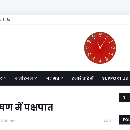
rt Us
ल
मनोरंजन
जनमत
हमारे बारे में
SUPPORT US
S
षण में पक्षपात
FO
05:00 am
0