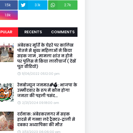
1.5k
3.1k
2.7k
1.8k
PULAR
RECENTS
COMMENTS
अंबेडकर मूर्ति के चेहरे पर कालिख
पोतने से क्षुब्ध महिलाओं ने किया
सड़क जाम , मामला शांत न होने
पर पुलिस ने किया लाठीचार्ज ( देखें
पूरा वीडियो)
11/06/2022 05:12:00 pm
रेनबोन्यूज जनमत🌈🗳️ : भाजपा के
उम्मीदवार के रुप में कौन होगा
जनता की पहली पसंद...
2/21/2024 09:18:00 am
दर्दनाक: अंबेडकरनगर में सड़क
हादसे में गन्ना लदे ट्रैक्टर-ट्राली से
दबकर अध्यापिका की मौत
3/13/2023 06:06:00 pm