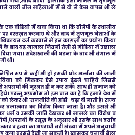
िया गया,आदि आदि। हालांकि इसी मामले में तृणमूल
े वाली तीन महिलाओं में से दो ने केस वापस भी ले
 के एक वीडियो में दावा किया था कि बीजेपी के स्थानीय
 पर दस्तख़त करवाए थे और बाद में तृणमूल नेताओं के
ी शिकायत दर्ज करवाने में इन काग़ज़ों का प्रयोग किया
े के बाद यह मामला जितनी तेज़ी से मीडिया में उछाला
 दिया गया। संदेशखाली की घटना के बाद भी बंगाल में
लगी थी।
िश्चित रूप से कहीं भी हों इसकी घोर भर्त्सना की जानी
ायिका को मिलकर ऐसे उपाय ढूंढने चाहिये जिससे
 ऐसे अपराधों की जुरअत ही न कर सकें। साथ ही समाज को
हिये। परन्तु अफ़सोस तो इस बात का है कि हमारे देश में
को लेकर भी 'राजनीति की हांडी ' चढ़ा दी जाती है। राज्य
कर बलात्कार का विरोध किया जाता है। और इससे भी
का धर्म व उसकी जाति देखकर भी मामले का विरोध व
रोपी /अपराधी के रसूख़ के अनुसार भी उसके साथ बर्ताव
्कार व हत्या का अपराधी बड़ी संख्या में अपने अनुयायी
ेष कृपा बरसते देखी जा सकती है। ख़ासकर चुनावी बेला