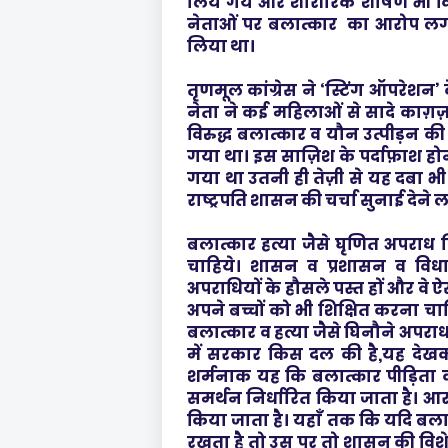
लिये गये और शारीरिक शोषण भी क
नेताओं पर बलात्कार का आरोप लगान
लिया था।
तृणमूल कांग्रेस ने ‘स्टिंग ऑपरेशन’
नेता ने कई महिलाओं से सादे काग़ज़
विरुद्ध बलात्कार व यौन उत्पीड़न क
गया था। इस साज़िश के पर्दाफ़ाश होन
गया था उतनी ही तेज़ी से यह दबा भी
राष्ट्रपति शासन की चर्चा सुनाई देने 
बलात्कार हत्या जैसे घृणित अपराध न
चाहिये। शासन व प्रशासन व विध
अपराधियों के हौसले पस्त हों और वे
अपने बच्चों को भी शिक्षित करना चा
बलात्कार व हत्या जैसे घिनौने अपराध 
में सरकार किस दल की है,यह देख
शर्मनाक यह कि बलात्कार पीड़िता 
समर्थन निर्धारित किया जाता है। आ
किया जाता है। यहाँ तक कि यदि बलात
रखता है तो उस पर तो शासन की विश