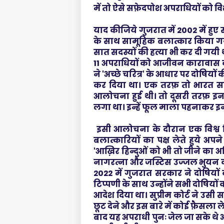
में तो ऐसे सफ़ेदपोश अपराधियों को विश
याद कीजिये गुजरात में 2002 में हुए
के साथ सामूहिक बलात्कार किया गय
सात सदस्यों की हत्या भी कर दी गयी थी
11 अपराधियों को आजीवन कारावास क
ने 'अच्छे चरित्र' के आधार पर दोषियों क
कर दिया था। एक तरफ़ तो भारत सहि
आलोचना हुई थी। तो दूसरी तरफ़ इन 
लगा था। इन्हें फूल माला पहनाकर इन 
इसी आलोचना के दौरान एक विश्व हिन्
बलात्कारियों का पक्ष लेते हुये 
'आख़िर हिन्दुओं को भी तो जीने का अधि
नागरत्ना और जस्टिस उज्जल भुयन का ज
2022 में गुजरात सरकार ने दोषियों क
टिप्पणी के साथ उन्होंने सभी दोषियों 
आदेश दिया था। सुप्रीम कोर्ट ने उस
छूट देने और इस बारे में कोई फ़ैसला ल
बाद यह अपराधी पुनः जेल जा सके थे और