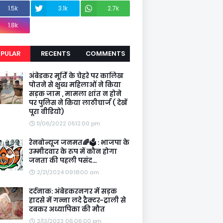
1.5k
3.1k
2.7k
1.8k
PULAR
RECENTS
COMMENTS
अंबेडकर मूर्ति के चेहरे पर कालिख
पोतने से क्षुब्ध महिलाओं ने किया
सड़क जाम , मामला शांत न होने
पर पुलिस ने किया लाठीचार्ज ( देखें
पूरा वीडियो)
11/06/2022 05:12:00 pm
रेनबोन्यूज जनमत🌈🗳️ : भाजपा के
उम्मीदवार के रुप में कौन होगा
जनता की पहली पसंद...
2/21/2024 09:18:00 am
दर्दनाक: अंबेडकरनगर में सड़क
हादसे में गन्ना लदे ट्रैक्टर-ट्राली से
दबकर अध्यापिका की मौत
3/13/2023 06:06:00 pm