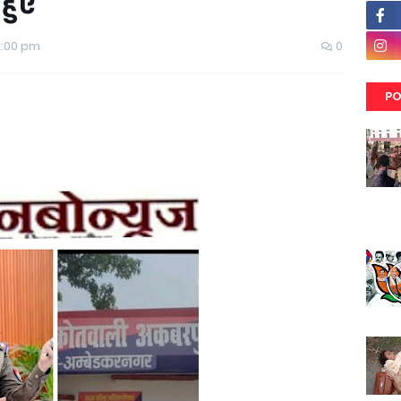
 हुए
2:00 pm
0
PO