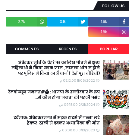
FOLLOW US
2.7k
3.1k
1.5k
1.8k
COMMENTS
RECENTS
POPULAR
अंबेडकर मूर्ति के चेहरे पर कालिख पोतने से क्षुब्ध
महिलाओं ने किया सड़क जाम , मामला शांत न होने
पर पुलिस ने किया लाठीचार्ज ( देखें पूरा वीडियो)
11/06/2022 05:12:00 م
रेनबोन्यूज जनमत🌈🗳️ : भाजपा के उम्मीदवार के रुप
में कौन होगा जनता की पहली पसंद...
2/21/2024 09:18:00 ص
दर्दनाक: अंबेडकरनगर में सड़क हादसे में गन्ना लदे
ट्रैक्टर-ट्राली से दबकर अध्यापिका की मौत
3/13/2023 06:06:00 م