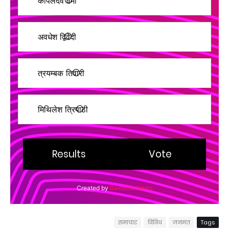
कपिलदेव वर्मा
अवधेश द्विवेदी
त्रयम्बक तिवारी
मिथिलेश त्रिपाठी
Created by
Rainbow News
समाचार
विविध
जनमत
Tags