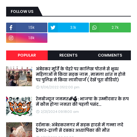
FOLLOW US
1.5k
3.1k
2.7k
1.8k
POPULAR
RECENTS
COMMENTS
अंबेडकर मूर्ति के चेहरे पर कालिख पोतने से क्षुब्ध
महिलाओं ने किया सड़क जाम , मामला शांत न होने
पर पुलिस ने किया लाठीचार्ज ( देखें पूरा वीडियो)
11/06/2022 05:12:00 pm
रेनबोन्यूज जनमत🌈🗳️ : भाजपा के उम्मीदवार के रुप
में कौन होगा जनता की पहली पसंद...
2/21/2024 09:18:00 am
दर्दनाक: अंबेडकरनगर में सड़क हादसे में गन्ना लदे
ट्रैक्टर-ट्राली से दबकर अध्यापिका की मौत